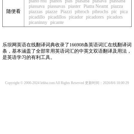
piano roll
pianos
pias
piasaba
piasava
piassaba
piassava
piassavas
piaster
Piatra Neamt
piazza
随便看
piazzas
piazze
Piazzi
pibroch
pibrochs
pic
pica
picadillo
picadillos
picador
picadores
picadors
picaninny
picante
乐坝网英语在线翻译词典收录了166908条英语词汇在线翻译词
条，基本涵盖了全部常用英语词汇的中英文双语翻译及用法，
是英语学习的有利工具。
Copyright © 2000-2024 lehba.com All Rights Reserved
更新时间：2026/8/6 18:00:29