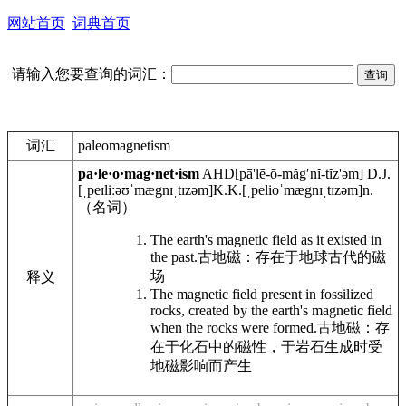
网站首页
词典首页
请输入您要查询的词汇：
词汇
paleomagnetism
pa·le·o·mag·net·ism
AHD
[pā'lē-ō-măgʹnĭ-tĭz'əm]
D.J.
[ˌpeɪliːəʊˈmægnɪˌtɪzəm]
K.K.
[ˌpelioˈmægnɪˌtɪzəm]
n.
（名词）
The earth's magnetic field as it existed in
the past.
古地磁：存在于地球古代的磁
场
释义
The magnetic field present in fossilized
rocks, created by the earth's magnetic field
when the rocks were formed.
古地磁：存
在于化石中的磁性，于岩石生成时受
地磁影响而产生