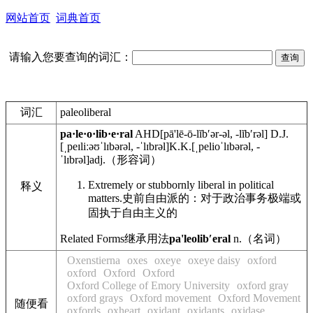
网站首页
词典首页
请输入您要查询的词汇：
词汇
paleoliberal
pa·le·o·lib·e·ral
AHD
[pā'lē-ō-lĭbʹər-əl, -lĭbʹrəl]
D.J.
[ˌpeɪliːəʊˈlɪbərəl, -ˈlɪbrəl]
K.K.
[ˌpelioˈlɪbərəl, -
ˈlɪbrəl]
adj.
（形容词）
Extremely or stubbornly liberal in political
释义
matters.
史前自由派的：对于政治事务极端或
固执于自由主义的
Related Forms
继承用法
pa'leolibʹeral
n.
（名词）
Oxenstierna
oxes
oxeye
oxeye daisy
oxford
oxford
Oxford
Oxford
Oxford College of Emory University
oxford gray
oxford grays
Oxford movement
Oxford Movement
随便看
oxfords
oxheart
oxidant
oxidants
oxidase