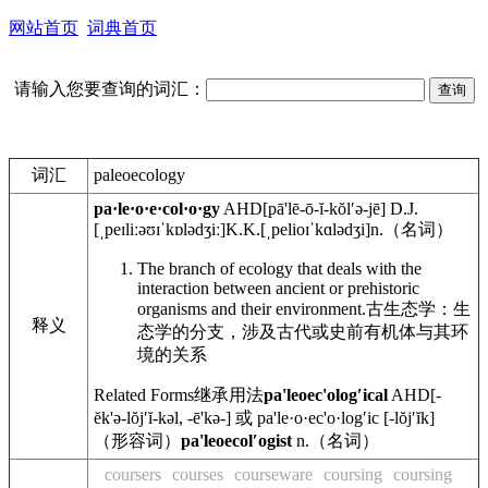
网站首页
词典首页
请输入您要查询的词汇：
词汇
paleoecology
pa·le·o·e·col·o·gy
AHD
[pā'lē-ō-ĭ-kŏlʹə-jē]
D.J.
[ˌpeɪliːəʊɪˈkɒlədʒiː]
K.K.
[ˌpelioɪˈkɑlədʒi]
n.
（名词）
The branch of ecology that deals with the
interaction between ancient or prehistoric
organisms and their environment.
古生态学：生
释义
态学的分支，涉及古代或史前有机体与其环
境的关系
Related Forms
继承用法
pa'leoec'ologʹical
AHD
[-
ĕk'ə-lŏjʹĭ-kəl, -ē'kə-] 或 pa'le·o·ec'o·logʹic [-lŏjʹĭk]
（形容词）
pa'leoecolʹogist
n.
（名词）
coursers
courses
courseware
coursing
coursing