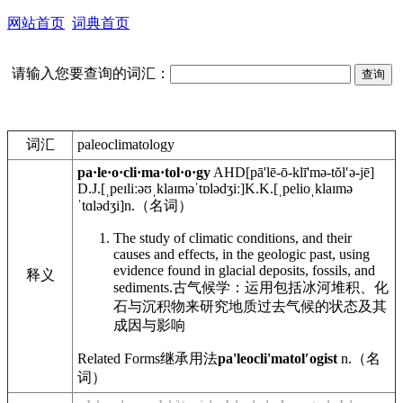
网站首页
词典首页
请输入您要查询的词汇：
词汇
paleoclimatology
pa·le·o·cli·ma·tol·o·gy
AHD
[pā'lē-ō-klī'mə-tŏlʹə-jē]
D.J.
[ˌpeɪliːəʊˌklaɪməˈtɒlədʒiː]
K.K.
[ˌpelioˌklaɪmə
ˈtɑlədʒi]
n.
（名词）
The study of climatic conditions, and their
causes and effects, in the geologic past, using
evidence found in glacial deposits, fossils, and
释义
sediments.
古气候学：运用包括冰河堆积、化
石与沉积物来研究地质过去气候的状态及其
成因与影响
Related Forms
继承用法
pa'leocli'matolʹogist
n.
（名
词）