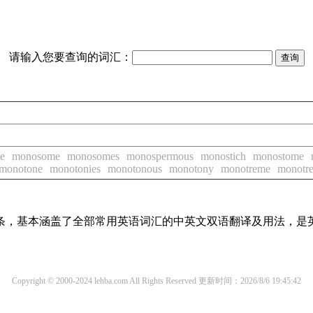
请输入您要查询的词汇：
e
monosome
monosomes
monospermous
monostich
monostome
monotone
monotonies
monotonous
monotony
monotreme
monotr
译词条，基本涵盖了全部常用英语词汇的中英文双语翻译及用法，是
Copyright © 2000-2024 lehba.com All Rights Reserved
更新时间：2026/8/6 19:45:42