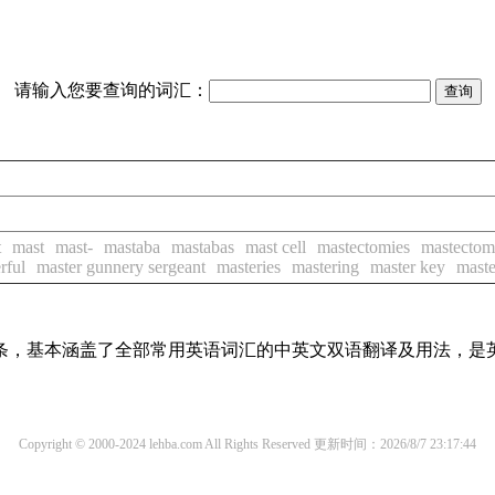
请输入您要查询的词汇：
t
mast
mast-
mastaba
mastabas
mast cell
mastectomies
mastecto
rful
master gunnery sergeant
masteries
mastering
master key
maste
译词条，基本涵盖了全部常用英语词汇的中英文双语翻译及用法，是
Copyright © 2000-2024 lehba.com All Rights Reserved
更新时间：2026/8/7 23:17:44