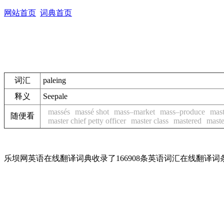
网站首页
词典首页
词汇
paleing
释义
See
pale
massés
massé shot
mass–market
mass–produce
mas
随便看
master chief petty officer
master class
mastered
maste
乐坝网英语在线翻译词典收录了166908条英语词汇在线翻