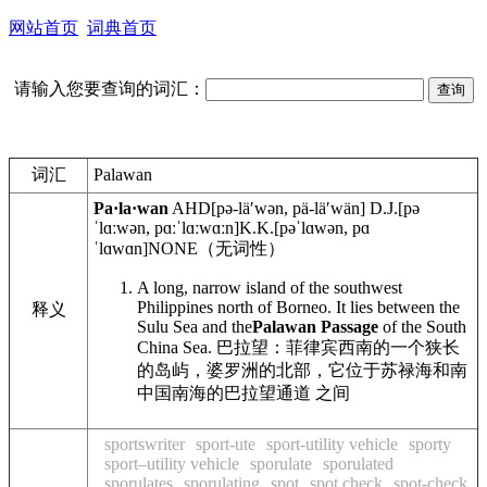
网站首页
词典首页
请输入您要查询的词汇：
词汇
Palawan
Pa·la·wan
AHD
[pə-läʹwən, pä-läʹwän]
D.J.
[pə
ˈlɑːwən, pɑːˈlɑːwɑːn]
K.K.
[pəˈlɑwən, pɑ
ˈlɑwɑn]
NONE
（无词性）
A long, narrow island of the southwest
Philippines north of Borneo. It lies between the
释义
Sulu Sea and the
Palawan Passage
of the South
China Sea.
巴拉望：菲律宾西南的一个狭长
的岛屿，婆罗洲的北部，它位于苏禄海和南
中国南海的巴拉望通道 之间
sportswriter
sport-ute
sport-utility vehicle
sporty
sport–utility vehicle
sporulate
sporulated
sporulates
sporulating
spot
spot check
spot-check